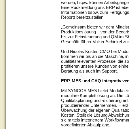
werden, bspw. können Arbeitsgänge 
Eine Rückmeldung ans ERP ist ebenfa
Informationen bspw. zum Fertigungs
Report) bereitzustellen.
„Gemeinsam bieten wir dem Mittels
Produktionslösung – von der Bedarf
bis zur Feinsteuerung und QM im Sh
Geschäftsführer Volker Schinkel zum
Und Nicolas Köster, CMO bei Modula
kommen wir bis an die Maschine, ink
qualitätsrelevanten Prozesse, die s
profitieren unsere Kunden von einhei
Beratung als auch im Support."
ERP, MES und CAQ integrativ ver
Mit SYNCOS MES bietet Modula ein 
modulare Komplettlösung an. Die Lö
Qualitätsplanung und -sicherung en
produzierender Unternehmen. Hierzu
Überwachung der eigenen Qualitäts
Kosten. Stellt die Lösung Abweichun
sie mittels integriertem Workflow
vordefinierten Ablaufpläne.