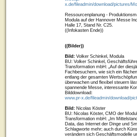
x.de/fileadmin/download/pictures
Ressourcenplanung - Produktionsm
Modula auf der Hannover Messe Indu
Halle 17, Stand Nr. C25.
((Infokasten Ende))
((Bilder))
Bild:
Volker Schinkel, Modula
BU: Volker Schinkel, Geschäftsführer
Transformation mbH: „Auf der diesj
Fachbesuchern, wie sich ein fläch
entlang der gesamten Wertschöpfungs
überwachen und flexibel steuern läs
spannende Messe, interessante Kont
Bilddownload:
www.pr-x.de/fileadmin/download/pic
Bild:
Nicolas Köster
BU: Nicolas Köster, CMO der Modula 
Transformation mbH: „Im Mittelstand 
Data, das Internet der Dinge und Sm
Schlagworte mehr; auch durch Künst
verändern sich Geschäftsmodelle un