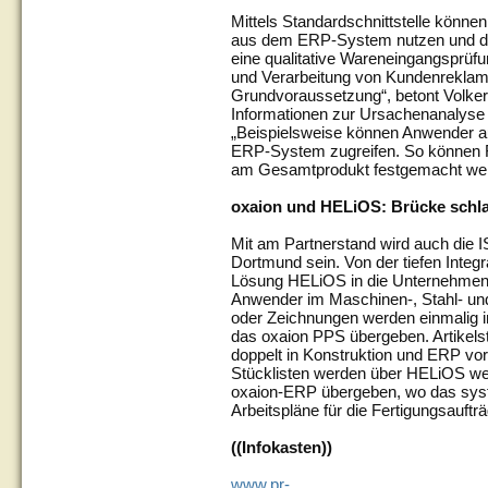
Mittels Standardschnittstelle könne
aus dem ERP-System nutzen und die
eine qualitative Wareneingangsprü
und Verarbeitung von Kundenreklama
Grundvoraussetzung“, betont Volke
Informationen zur Ursachenanalyse
„Beispielsweise können Anwender au
ERP-System zugreifen. So können F
am Gesamtprodukt festgemacht we
oxaion und HELiOS: Brücke schl
Mit am Partnerstand wird auch di
Dortmund sein. Von der tiefen Inte
Lösung HELiOS in die Unternehmenss
Anwender im Maschinen-, Stahl- und
oder Zeichnungen werden einmalig in
das oxaion PPS übergeben. Artikel
doppelt in Konstruktion und ERP vor
Stücklisten werden über HELiOS wei
oxaion-ERP übergeben, wo das syst
Arbeitspläne für die Fertigungsauftr
((Infokasten))
www.pr-