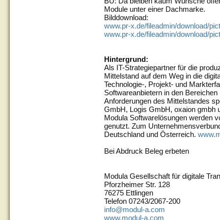
BU: Da bleiben kaum Wünsche offen:
Module unter einer Dachmarke.
Bilddownload:
www.pr-x.de/fileadmin/download/pic
www.pr-x.de/fileadmin/download/pic
Hintergrund:
Als IT-Strategiepartner für die prod
Mittelstand auf dem Weg in die digit
Technologie-, Projekt- und Markterfa
Softwareanbietern in den Bereichen
Anforderungen des Mittelstandes spe
GmbH, Logis GmbH, oxaion gmb
Modula Softwarelösungen werden vo
genutzt. Zum Unternehmensverbund
Deutschland und Österreich.
www.m
Bei Abdruck Beleg erbeten
Modula Gesellschaft für digitale Tr
Pforzheimer Str. 128
76275 Ettlingen
Telefon 07243/2067-200
info@modul-a.com
www.modul-a.com