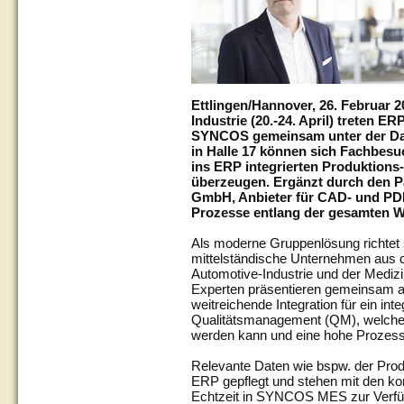
Ettlingen/Hannover, 26. Februar 
Industrie (20.-24. April) treten 
SYNCOS gemeinsam unter der Da
in Halle 17 können sich Fachbesu
ins ERP integrierten Produktion
überzeugen. Ergänzt durch den P
GmbH, Anbieter für CAD- und PDM
Prozesse entlang der gesamten W
Als moderne Gruppenlösung richtet
mittelständische Unternehmen aus
Automotive-Industrie und der Medi
Experten präsentieren gemeinsam au
weitreichende Integration für ein in
Qualitätsmanagement (QM), welches
werden kann und eine hohe Prozessq
Relevante Daten wie bspw. der Prod
ERP gepflegt und stehen mit den k
Echtzeit in SYNCOS MES zur Verfügu