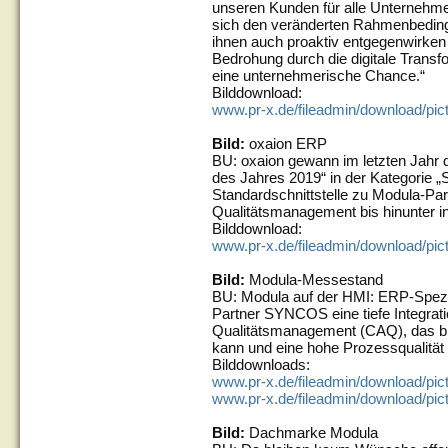
unseren Kunden für alle Unternehm
sich den veränderten Rahmenbeding
ihnen auch proaktiv entgegenwirken
Bedrohung durch die digitale Trans
eine unternehmerische Chance.“
Bilddownload:
www.pr-x.de/fileadmin/download/pi
Bild:
oxaion ERP
BU: oxaion gewann im letzten Jah
des Jahres 2019“ in der Kategorie „S
Standardschnittstelle zu Modula-Pa
Qualitätsmanagement bis hinunter in
Bilddownload:
www.pr-x.de/fileadmin/download/pic
Bild:
Modula-Messestand
BU: Modula auf der HMI: ERP-Spezia
Partner SYNCOS eine tiefe Integratio
Qualitätsmanagement (CAQ), das br
kann und eine hohe Prozessqualität 
Bilddownloads:
www.pr-x.de/fileadmin/download/p
www.pr-x.de/fileadmin/download/p
Bild:
Dachmarke Modula