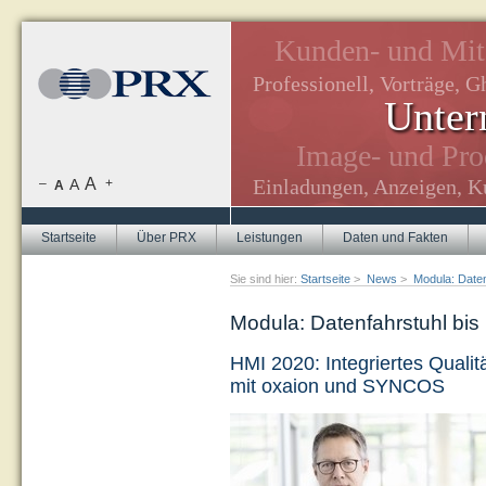
edaktion.
Kunden- und Mita
Professionell, Vorträge, G
Unter
e, Newsletter.
Image- und Prod
zine.
A
Einladungen, Anzeigen, Ku
–
A
+
A
Startseite
Über PRX
Leistungen
Daten und Fakten
Sie sind hier:
Startseite
>
News
>
Modula: Daten
Modula: Datenfahrstuhl bis
HMI 2020: Integriertes Qual
mit oxaion und SYNCOS