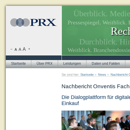
Überblick. Medien
, Themenplanung.
Pressespiegel. Weitblick
Rech
tuellen Themen.
Durchblick. Hi
A
Weitblick. Branchendossie
–
A
+
A
Startseite
Über PRX
Leistungen
Daten und Fakten
Sie sind hier:
Startseite
>
News
>
Nachbericht 
Nachbericht Onventis Fac
Die Dialogplattform für digit
Einkauf