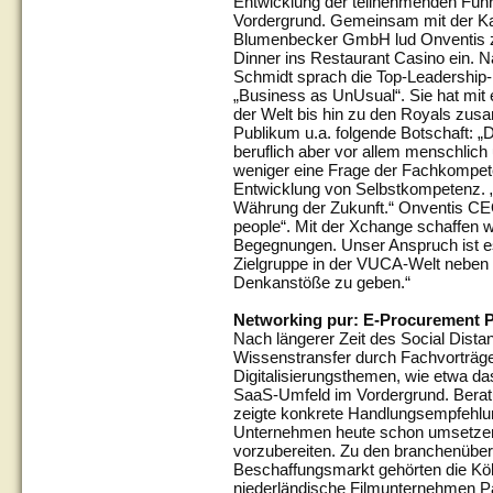
Entwicklung der teilnehmenden Führ
Vordergrund. Gemeinsam mit der K
Blumenbecker GmbH lud Onventis zu
Dinner ins Restaurant Casino ein. 
Schmidt sprach die Top-Leadership
„Business as UnUsual“. Sie hat mit 
der Welt bis hin zu den Royals zus
Publikum u.a. folgende Botschaft: „
beruflich aber vor allem menschlich
weniger eine Frage der Fachkompete
Entwicklung von Selbstkompetenz. „
Währung der Zukunft.“ Onventis CEO 
people“. Mit der Xchange schaffen wi
Begegnungen. Unser Anspruch ist e
Zielgruppe in der VUCA-Welt neben
Denkanstöße zu geben.“
Networking pur: E-Procurement P
Nach längerer Zeit des Social Dista
Wissenstransfer durch Fachvorträge
Digitalisierungsthemen, wie etwa d
SaaS-Umfeld im Vordergrund. Berat
zeigte konkrete Handlungsempfehlun
Unternehmen heute schon umsetzen
vorzubereiten. Zu den branchenüber
Beschaffungsmarkt gehörten die K
niederländische Filmunternehmen P