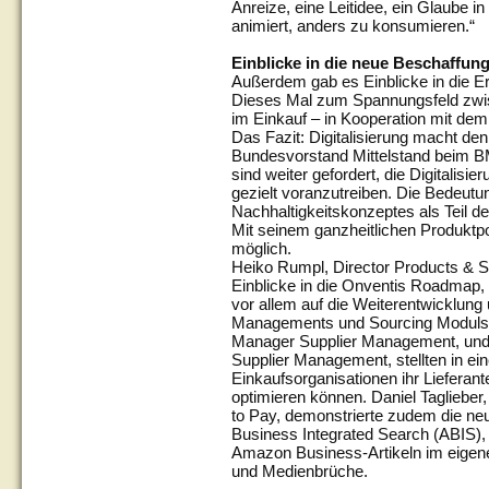
Anreize, eine Leitidee, ein Glaube 
animiert, anders zu konsumieren.“
Einblicke in die neue Beschaffung
Außerdem gab es Einblicke in die Er
Dieses Mal zum Spannungsfeld zwisc
im Einkauf – in Kooperation mit d
Das Fazit: Digitalisierung macht de
Bundesvorstand Mittelstand beim BME
sind weiter gefordert, die Digitali
gezielt voranzutreiben. Die Bedeutun
Nachhaltigkeitskonzeptes als Teil d
Mit seinem ganzheitlichen Produktp
möglich.
Heiko Rumpl, Director Products & Se
Einblicke in die Onventis Roadmap
vor allem auf die Weiterentwicklung
Managements und Sourcing Moduls f
Manager Supplier Management, und
Supplier Management, stellten in ei
Einkaufsorganisationen ihr Liefera
optimieren können. Daniel Tagliebe
to Pay, demonstrierte zudem die ne
Business Integrated Search (ABIS),
Amazon Business-Artikeln im eige
und Medienbrüche.