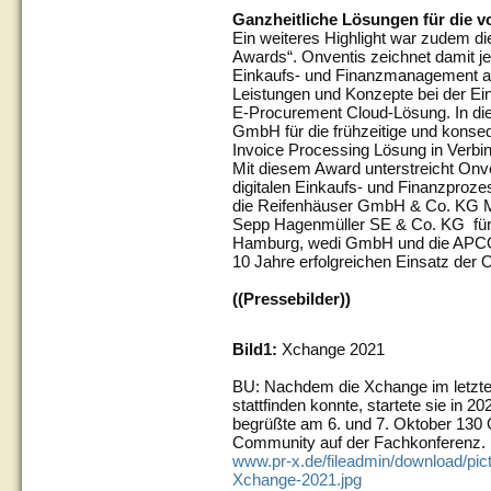
Ganzheitliche Lösungen für die v
Ein weiteres Highlight war zudem d
Awards“. Onventis zeichnet damit je
Einkaufs- und Finanzmanagement au
Leistungen und Konzepte bei der E
E-Procurement Cloud-Lösung. In die
GmbH für die frühzeitige und konse
Invoice Processing Lösung in Verbin
Mit diesem Award unterstreicht Onven
digitalen Einkaufs- und Finanzproze
die Reifenhäuser GmbH & Co. KG 
Sepp Hagenmüller SE & Co. KG für
Hamburg, wedi GmbH und die APC
10 Jahre erfolgreichen Einsatz der 
((Pressebilder))
Bild1:
Xchange 2021
BU: Nachdem die Xchange im letzten
stattfinden konnte, startete sie in 2
begrüßte am 6. und 7. Oktober 130
Community auf der Fachkonferenz.
www.pr-x.de/fileadmin/download/pic
Xchange-2021.jpg