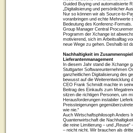
Guided Buying und automatisierte R
„Digitalisierung und persönlicher 
Nur so können wir als Source-to-Pa
voranbringen und echte Mehrwerte s
Bedeutung des Konferenz-Formats. D
Group Manager Central Procuremen
Programm der Xchange ist abwechs
motivierend, sich im Arbeitsalltag 
neue Wege zu gehen. Deshalb ist das
Nachhaltigkeit im Zusammenspiel 
Lieferantenmanagement
In diesem Jahr stand die Xchange g
Stuttgarter Softwareunternehmen On
ganzheitlichen Digitalisierung des
bewusst auf die Weiterentwicklung
CEO Frank Schmidt machte in seiner
Beitrag des Einkaufs zum Megatrend
sitzen die richtigen Personen, um 
Herausforderungen instabiler Liefe
Preissteigerungen gegenüberzutrete
wie nie.“
Auch Wirtschaftsphilosoph Anders Ind
Quantenwirtschaft die Nachhaltigkei
die reine Limitierung – und „Reuse“ 
– reicht nicht. Wir brauchen als dri