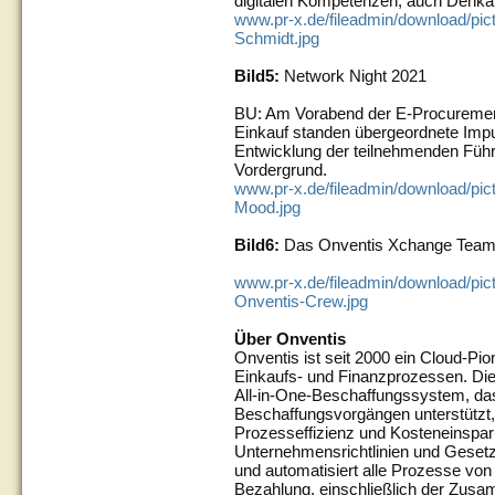
digitalen Kompetenzen, auch Denka
www.pr-x.de/fileadmin/download/pi
Schmidt.jpg
Bild5:
Network Night 2021
BU: Am Vorabend der E-Procurement
Einkauf standen übergeordnete Impul
Entwicklung der teilnehmenden Führ
Vordergrund.
www.pr-x.de/fileadmin/download/pi
Mood.jpg
Bild6:
Das Onventis Xchange Tea
www.pr-x.de/fileadmin/download/pi
Onventis-Crew.jpg
Über Onventis
Onventis ist seit 2000 ein Cloud-Pion
Einkaufs- und Finanzprozessen. Die
All-in-One-Beschaffungssystem, da
Beschaffungsvorgängen unterstützt, 
Prozesseffizienz und Kosteneinspar
Unternehmensrichtlinien und Gesetz
und automatisiert alle Prozesse von
Bezahlung, einschließlich der Zusa