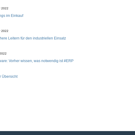
r 2022
gs im Einkauf
r 2022
ere Leitern für den industriellen Einsatz
 2022
are: Vorher wissen, was notwendig ist #ERP
r Übersicht