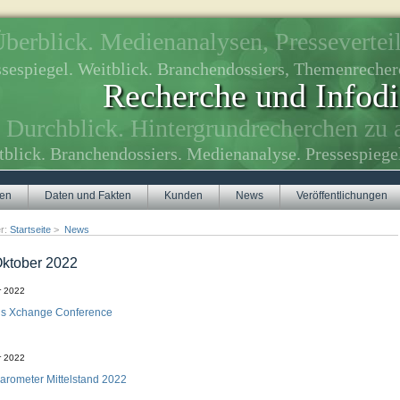
berblick. Medienanalysen, Presseverteil
ssespiegel. Weitblick. Branchendossiers, Themenreche
Recherche und Infodi
Durchblick. Hintergrundrecherchen zu 
tblick. Branchendossiers. Medienanalyse. Pressespiege
gen
Daten und Fakten
Kunden
News
Veröffentlichungen
er:
Startseite
>
News
ktober 2022
r 2022
is Xchange Conference
r 2022
arometer Mittelstand 2022