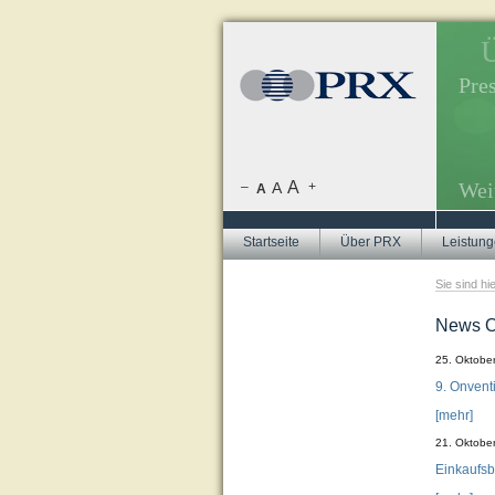
Presseverteiler.
Ü
iers, Themenrecherche, Themenplanung.
Pre
echerchen zu aktuellen Themen.
yse. Pressespiegel.
A
Wei
–
A
+
A
Startseite
Über PRX
Leistun
Sie sind hi
News O
25. Oktobe
9. Onvent
[mehr]
21. Oktobe
Einkaufsb