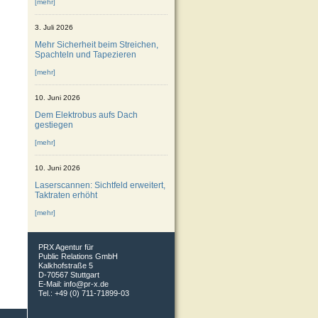
[mehr]
3. Juli 2026
Mehr Sicherheit beim Streichen,
Spachteln und Tapezieren
[mehr]
10. Juni 2026
Dem Elektrobus aufs Dach
gestiegen
[mehr]
10. Juni 2026
Laserscannen: Sichtfeld erweitert,
Taktraten erhöht
[mehr]
PRX Agentur für
Public Relations GmbH
Kalkhofstraße 5
D-70567 Stuttgart
E-Mail:
info@pr-x.de
Tel.: +49 (0) 711-71899-03