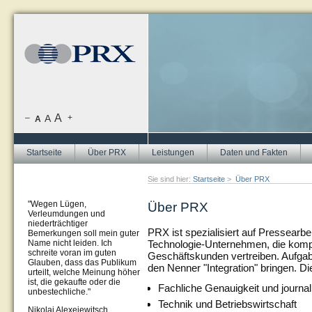
A
–
A
+
A
Startseite
Über PRX
Leistungen
Daten und Fakten
Sie sind hier:
Startseite
>
Über PRX
"Wegen Lügen,
Über PRX
Verleumdungen und
niederträchtiger
PRX ist spezialisiert auf Pressearb
Bemerkungen soll mein guter
Technologie-Unternehmen, die komp
Name nicht leiden. Ich
schreite voran im guten
Geschäftskunden vertreiben. Aufga
Glauben, dass das Publikum
den Nenner "Integration" bringen. Di
urteilt, welche Meinung höher
ist, die gekaufte oder die
Fachliche Genauigkeit und journalis
unbestechliche."
Technik und Betriebswirtschaft
Nikolai Alexejewitsch