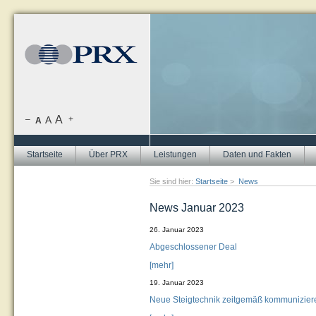
A
–
A
+
A
Startseite
Über PRX
Leistungen
Daten und Fakten
Sie sind hier:
Startseite
>
News
News Januar 2023
26. Januar 2023
Abgeschlossener Deal
[mehr]
19. Januar 2023
Neue Steigtechnik zeitgemäß kommunizier