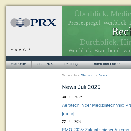
Überblick. Medien
, Themenplanung.
Pressespiegel. Weitblick
Rech
tuellen Themen.
Durchblick. Hi
A
Weitblick. Branchendossie
–
A
+
A
Startseite
Über PRX
Leistungen
Daten und Fakten
Sie sind hier:
Startseite
>
News
News Juli 2025
30. Juli 2025
Aerotech in der Medizintechnnik: Prä
[mehr]
22. Juli 2025
EMO 2025: Zukunftssicher Automatis