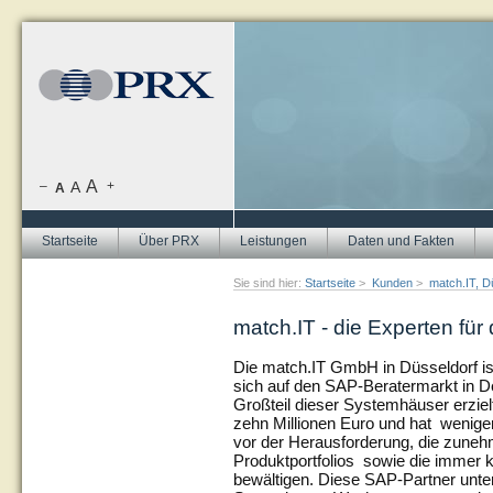
A
–
A
+
A
Startseite
Über PRX
Leistungen
Daten und Fakten
Sie sind hier:
Startseite
>
Kunden
>
match.IT, D
match.IT - die Experten fü
Die match.IT GmbH in Düsseldorf i
sich auf den SAP-Beratermarkt in De
Großteil dieser Systemhäuser erziel
zehn Millionen Euro und hat weniger
vor der Herausforderung, die zune
Produktportfolios sowie die immer 
bewältigen. Diese SAP-Partner unter