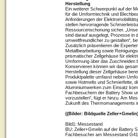
Herstellung
Ein weiterer Schwerpunkt auf der Me
für die Umformtechnik und Blechbearb
Anforderungen der Elektromobilitäts
stellen hervorragende Schmierleistun
Ressourcenschonung sicher. „Unser
sind darauf ausgelegt, Prozesse in d
umweltfreundlicher zu gestalten“, be
Zusätzlich präsentieren die Expert
Metallbearbeitung sowie Reinigungs
prismatischer Zellgehäuse für elektr
Umformung über das Zuschneiden b
Konservieren können wir das gesamte
Herstellung dieser Zellgehäuse bereit
Produktpalette umfasst neben Umfo
sowie Hotmelts und Schmierfette, die
Aluminiumwerken zum Einsatz komme
Fachbesuchern der Battery Show un
vorzustellen“, fügt er hinzu. Am Me
Zukunft des Thermomanagements in 
((Bilder: Bildquelle Zeller+Gmelin
Bild1: Messestand
BU: Zeller+Gmelin auf der Battery S
Fachbesucher am Messestand G41 i