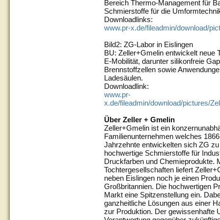
Bereich Thermo-Management für Bat
Schmierstoffe für die Umformtechni
Downloadlinks:
www.pr-x.de/fileadmin/download/pic
Bild2: ZG-Labor in Eislingen
BU: Zeller+Gmelin entwickelt neue
E-Mobilität, darunter silikonfreie Gap
Brennstoffzellen sowie Anwendungen
Ladesäulen.
Downloadlink:
www.pr-
x.de/fileadmin/download/pictures/Z
Über Zeller + Gmelin
Zeller+Gmelin ist ein konzernunabhä
Familienunternehmen welches 1866 i
Jahrzehnte entwickelten sich ZG zu 
hochwertige Schmierstoffe für Indu
Druckfarben und Chemieprodukte. Mi
Tochtergesellschaften liefert Zeller
neben Eislingen noch je einen Prod
Großbritannien. Die hochwertigen P
Markt eine Spitzenstellung ein. Dabe
ganzheitliche Lösungen aus einer H
zur Produktion. Der gewissenhafte
Verantwortung gegenüber zukünftige