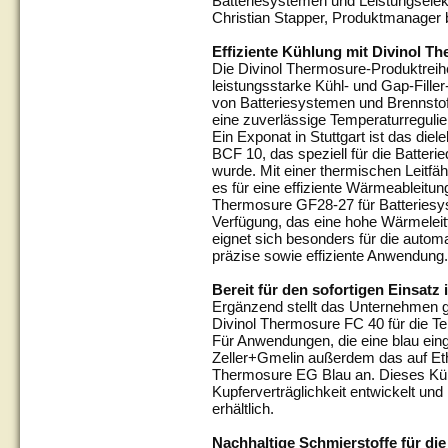
Batteriesystemen und Leistungselekt
Christian Stapper, Produktmanager 
Effiziente Kühlung mit Divinol T
Die Divinol Thermosure-Produktreih
leistungsstarke Kühl- und Gap-Fill
von Batteriesystemen und Brennstof
eine zuverlässige Temperaturreguli
Ein Exponat in Stuttgart ist das die
BCF 10, das speziell für die Batteri
wurde. Mit einer thermischen Leitfä
es für eine effiziente Wärmeableitung
Thermosure GF28-27 für Batteriesys
Verfügung, das eine hohe Wärmeleit
eignet sich besonders für die automa
präzise sowie effiziente Anwendung.
Bereit für den sofortigen Einsat
Ergänzend stellt das Unternehmen gl
Divinol Thermosure FC 40 für die T
Für Anwendungen, die eine blau eing
Zeller+Gmelin außerdem das auf Eth
Thermosure EG Blau an. Dieses Kühl
Kupferverträglichkeit entwickelt und
erhältlich.
Nachhaltige Schmierstoffe für di