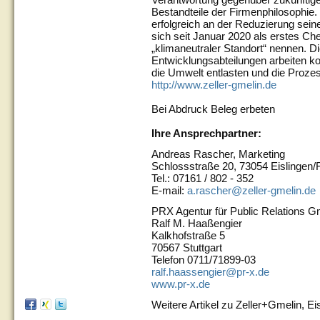
Bestandteile der Firmenphilosophie.
erfolgreich an der Reduzierung sei
sich seit Januar 2020 als erstes 
„klimaneutraler Standort“ nennen. 
Entwicklungsabteilungen arbeiten ko
die Umwelt entlasten und die Proze
http://www.zeller-gmelin.de
Bei Abdruck Beleg erbeten
Ihre Ansprechpartner:
Andreas Rascher, Marketing
Schlossstraße 20, 73054 Eislingen/F
Tel.: 07161 / 802 - 352
E-mail:
a.rascher@zeller-gmelin.de
PRX Agentur für Public Relations 
Ralf M. Haaßengier
Kalkhofstraße 5
70567 Stuttgart
Telefon 0711/71899-03
ralf.haassengier@pr-x.de
www.pr-x.de
Weitere Artikel zu Zeller+Gmelin, Ei