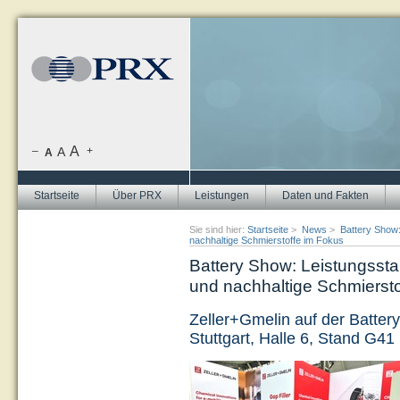
A
–
A
+
A
Startseite
Über PRX
Leistungen
Daten und Fakten
Sie sind hier:
Startseite
>
News
>
Battery Show
nachhaltige Schmierstoffe im Fokus
Battery Show: Leistungss
und nachhaltige Schmierst
Zeller+Gmelin auf der Battery
Stuttgart, Halle 6, Stand G41