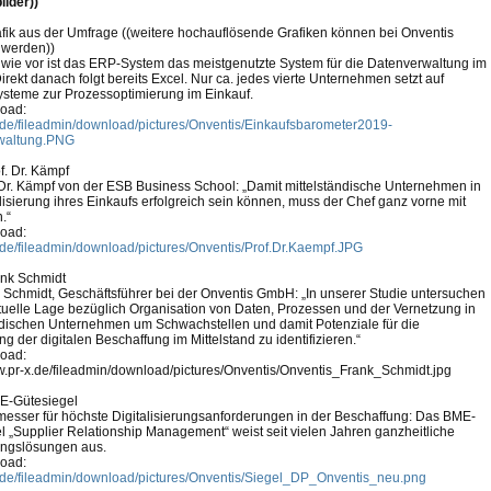
ilder))
fik aus der Umfrage ((weitere hochauflösende Grafiken können bei Onventis
 werden))
wie vor ist das ERP-System das meistgenutzte System für die Datenverwaltung im
irekt danach folgt bereits Excel. Nur ca. jedes vierte Unternehmen setzt auf
Systeme zur Prozessoptimierung im Einkauf.
oad:
de/fileadmin/download/pictures/Onventis/Einkaufsbarometer2019-
waltung.PNG
f. Dr. Kämpf
 Dr. Kämpf von der ESB Business School: „Damit mittelständische Unternehmen in
alisierung ihres Einkaufs erfolgreich sein können, muss der Chef ganz vorne mit
.“
oad:
de/fileadmin/download/pictures/Onventis/Prof.Dr.Kaempf.JPG
nk Schmidt
 Schmidt, Geschäftsführer bei der Onventis GmbH: „In unserer Studie untersuchen
ktuelle Lage bezüglich Organisation von Daten, Prozessen und der Vernetzung in
ndischen Unternehmen um Schwachstellen und damit Potenziale für die
g der digitalen Beschaffung im Mittelstand zu identifizieren.“
oad:
w.pr-x.de/fileadmin/download/pictures/Onventis/Onventis_Frank_Schmidt.jpg
-Gütesiegel
esser für höchste Digitalisierungsanforderungen in der Beschaffung: Das BME-
l „Supplier Relationship Management“ weist seit vielen Jahren ganzheitliche
ungslösungen aus.
oad:
de/fileadmin/download/pictures/Onventis/Siegel_DP_Onventis_neu.png