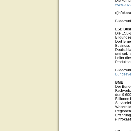
Die kompl
www.onven
((Infokas
Bilddown
ESB Busi
Die ESB-B
Bildungse
Dort lern
Business S
Deutschla
und setzt
Leiter die
Produktio
Bilddown
Bundesver
BME
Der Bunde
Fachverba
den 9.600
Billionen 
Servicele
Weiterbil
Regionen,
Erfahrung
((Infokas