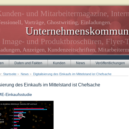
unden- und Mitarbeitermagazine, Intern
essionell, Vorträge, Ghostwriting, Einladungen.
Unternehmenskommuni
Image- und Produktbroschüren, Flyer-T
ladungen, Anzeigen, Kundenzeitschriften, Mitarbeiterm
gen
Daten und Fakten
Kunden
News
Veröffentlichungen
er:
Startseite
>
News
>
Digitalisierung des Einkaufs im Mittelstand ist Chefsache
isierung des Einkaufs im Mittelstand ist Chefsache
E-Einkaufsstudie