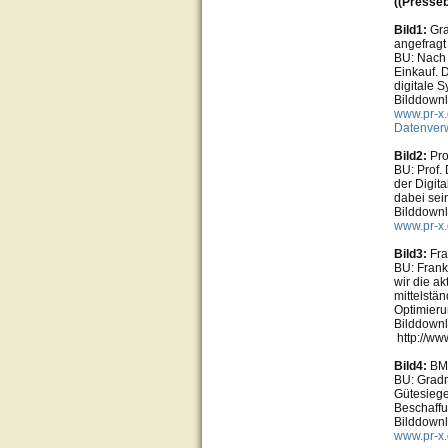
((Presseb
Bild1:
Gra
angefragt
BU: Nach 
Einkauf. D
digitale 
Bilddownl
www.pr-x.
Datenver
Bild2:
Pro
BU: Prof.
der Digit
dabei sein
Bilddownl
www.pr-x.
Bild3:
Fra
BU: Frank
wir die a
mittelstä
Optimierun
Bilddownl
http://ww
Bild4:
BME
BU: Gradm
Gütesiege
Beschaff
Bilddownl
www.pr-x.