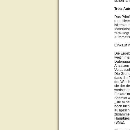
schon län
Trotz Aut
Das Primä
repetitiv
ist erstau
Materials
50% liegt.
Automatis
Einkauf i
Die Ergeb
weit hint
Datenqual
Ansätzen 
Vorausset
Die Gründ
dass die 
der Weich
sie der de
wertschöp
Einkauf m
Schmidt w
„Die mitt
noch nich
ausgeschö
zusammen 
Hauptgesc
(BME).