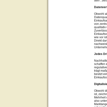
sein“, be
Datenver
Obwohl ak
Datenquali
Einkaufsa
von zentr
qualitati
Zuverlässi
Einkaufso
wie vor i
Direkt da
nachweisl
Unternehm
Jedes Dr
Nachhalti
schaffen 
regulativ
trägt maß
besitzt e
Einkaufsst
Digitalis
Obwohl di
ist, zeich
Mehrheit 
also unte
Marktange