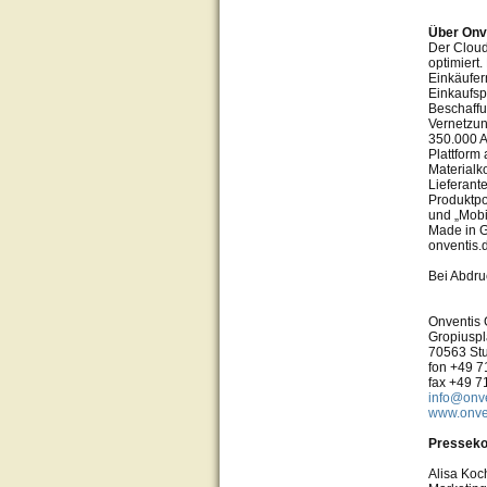
Über Onv
Der Cloud
optimiert
Einkäufer
Einkaufsp
Beschaffu
Vernetzun
350.000 A
Plattform
Materialk
Lieferant
Produktpo
und „Mobi
Made in 
onventis.
Bei Abdru
Onventis
Gropiuspl
70563 Stu
fon +49 7
fax +49 7
info@onve
www.onve
Presseko
Alisa Koc