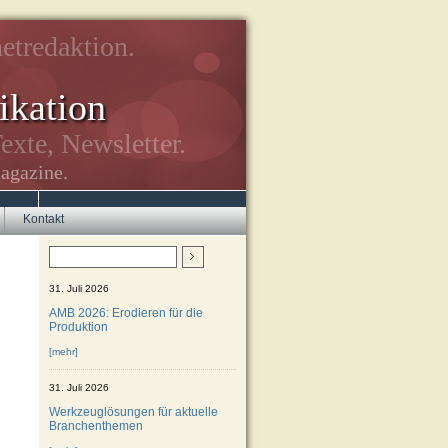
etredaktion.
kation
exte, Newsletter.
agazine.
Kontakt
31. Juli 2026
AMB 2026: Erodieren für die
Produktion
[mehr]
31. Juli 2026
Werkzeuglösungen für aktuelle
Branchenthemen