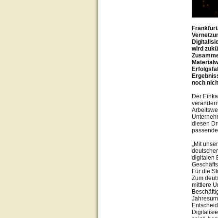
Frankfurt
Vernetzun
Digitalis
wird zukü
Zusammen
Materialw
Erfolgsfa
Ergebniss
noch nich
Der Einka
verändern
Arbeitswe
Unternehm
diesen Dr
passende S
„Mit unser
deutschen
digitalen 
Geschäfts
Für die S
Zum deuts
mittlere 
Beschäfti
Jahresums
Entscheid
Digitalis