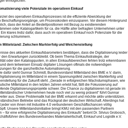
ger ermöglichen.
omatisierung viele Potenziale im operativen Einkauf
rziel des operativen Einkaufsprozesses ist die effiziente Abwicklung der
en Beschaffungsvorgänge, um Prozesskosten einzusparen. Vor diesem Hintergrund
nlich, dass der Anteil an Bestellpositionen mit Bezug zu existierenden
tämmen oder Katalogartikeln für ca. die Hälfte aller befragten Unternehmen unter
 Ein klares Indiz dafür, dass auch im operativen Einkauf noch Potenziale für die
ierung schlummern.
m Mittelstand: Zwischen Markterfolg und Weichenstellung
nisse des aktuellen Einkaufsbarometers bestätigen, dass die Digitalisierung leider
er den Erwartungen zurückbleibt. Ob beim Thema Einkaufsstrategie, der
ität oder den Katalogquoten, in allen Einkaufsbereichen fehlen trotz erkennbaren
und dem teilweisen Einsatz digitaler Lösungen oftmals die notwendigen
zungen für die ganzheitliche Automatisierung.
e dafür sieht Gunnar Schmidt, Bundesvorstand Mittelstand des BME e.V. darin,
Digitalisierung im Mittelstand in einem Spannungsfeld zwischen Markterfolg und
enstellung für die Zukunft steht. „Gerade in erfolgreichen Wachstumsphasen, wie
utsche Mittelstand in den letzten Jahren erlebt hat, fällt die Fokussierung auf
fende Digitalisierungsprojekte schwer. Die Chance zu digitalisieren ist gerade im
ittelständischer Unternehmen heute noch viel zu wenig präsent“ führt Gunnar
eiter aus. Diese Problematik hat der BME erkannt und möchte aktiv unterstützen.
elständischen Betriebe sind das Rückgrat der deutschen Wirtschaft. Allerdings hat
t jeder von ihnen mit Industrie 4.0 verbundenen Geschäftschancen völlig
pft. Unsere Mittelstandsinitiative bringt KMU mit den passenden Partnern
– für eine erfolgreiche Digitalisierung des Einkaufs“ betont Dr. Silvius Grobosch,
häftsführer des Bundesverbandes Materialwirtschaft, Einkauf und Logistik e.V.