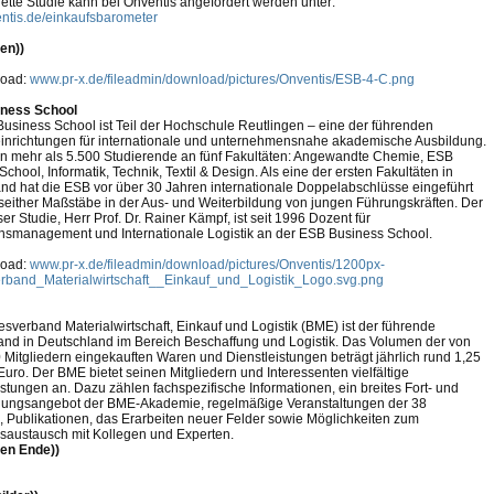
ette Studie kann bei Onventis angefordert werden unter:
tis.de/einkaufsbarometer
ten))
load:
www.pr-x.de/fileadmin/download/pictures/Onventis/ESB-4-C.png
ness School
usiness School ist Teil der Hochschule Reutlingen – eine der führenden
inrichtungen für internationale und unternehmensnahe akademische Ausbildung.
en mehr als 5.500 Studierende an fünf Fakultäten: Angewandte Chemie, ESB
chool, Informatik, Technik, Textil & Design. Als eine der ersten Fakultäten in
nd hat die ESB vor über 30 Jahren internationale Doppelabschlüsse eingeführt
 seither Maßstäbe in der Aus- und Weiterbildung von jungen Führungskräften. Der
ser Studie, Herr Prof. Dr. Rainer Kämpf, ist seit 1996 Dozent für
nsmanagement und Internationale Logistik an der ESB Business School.
load:
www.pr-x.de/fileadmin/download/pictures/Onventis/1200px-
band_Materialwirtschaft__Einkauf_und_Logistik_Logo.svg.png
sverband Materialwirtschaft, Einkauf und Logistik (BME) ist der führende
nd in Deutschland im Bereich Beschaffung und Logistik. Das Volumen der von
 Mitgliedern eingekauften Waren und Dienstleistungen beträgt jährlich rund 1,25
Euro. Der BME bietet seinen Mitgliedern und Interessenten vielfältige
istungen an. Dazu zählen fachspezifische Informationen, ein breites Fort- und
dungsangebot der BME-Akademie, regelmäßige Veranstaltungen der 38
 Publikationen, das Erarbeiten neuer Felder sowie Möglichkeiten zum
saustausch mit Kollegen und Experten.
ten Ende))