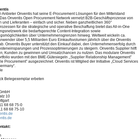
entis
-Anbieter Onventis hat seine E-Procurement Lösungen für den Mittelstand
. Das Onventis Open Procurement Network vernetzt B2B-Geschäftsprozesse von
n und Lieferanten – einfach und sicher. Neben ganzheitlichen 360°
rozessen für die strategische und operative Beschaffung bietet das All-in-One
ngsnetzwerk die bedarfsgerechte Content-Integration sowie
gsmöglichkeiten über Unternehmensgrenzen hinweg. Weltweit wickeln ca.
nwender über 5,5 Milliarden Euro Einkaufsvolumen jährlich über die Onventis
 ab. Onventis Buyer unterstützt den Einkauf dabei, den Unternehmenserfolg durch
osteneinsparungen und Prozessoptimierungen zu steigern. Onventis Supplier hilft
en, Kunden zu gewinnen und Umsatzchancen zu nutzen. Das modulare Onventis
rtfolio wurden mit den BME-Gütesiegeln ,,Supplier Relationship Management”
le Procurement” ausgezeichnet. Onventis ist Mitglied der Initiative „Cloud Services
Germany“.
de
ck Belegexemplar erbeten
 GmbH
atz 10
ttgart
11 68 68 75-0
11 68 68 75-10
ntis.de
ntis.de
ntakt:
h