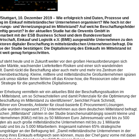
/Stuttgart, 10. Dezember 2019 – Wie erfolgreich sind Daten, Prozesse und
g im Einkauf mittelständischer Unternehmen organisiert? Wie hoch ist der
ierungs- und Vernetzungsgrad im Mittelstand? Auf welche Beschaffungsfelder
nftig gesetzt? In der aktuellen Studie hat die Onventis GmbH in
arbeit mit der ESB Business School und dem Bundesverband
irtschaft, Einkauf und Logistik e.V. (BME) ausgewählte Unternehmen zu den
ktoren digitaler Beschaffung in mittelständischen Unternehmen befragt. Die
e der Studie bestätigen: Die Digitalisierung des Einkaufs im Mittelstand ist
t weit genug fortgeschritten.
uf steht heute und in Zukunft weiter vor den großen Herausforderungen sich
der Märkte, wachsender Lieferketten-Risiken und einer sich wandelnden
lt. Damit rückt die Beschaffung aber auch mehr und mehr ins Zentrum der
ensbetrachtung. Kleine, mittlere und mittelständische Großunternehmen spüren
uck umso stärker. Ihnen fehlen oft das Know-how, die Ressourcen oder die
trategie für die ganzheitliche Digitalisierung.
er Erhebung vermitteln wir ein aktuelles Bild der Beschaffungssituation im
 Mittelstand, um so Schwachstellen und damit Potenziale für die Optimierung der
Beschaffung im Mittelstand zu identifizieren“, berichtet Frank Schmidt,
führer von Onventis, Anbieter für cloud-basierte E-Procurement Lösungen.
tudie wurden insgesamt 272 Unternehmen aus dem deutschen Mittelstand befragt.
chen „Mittelstand“ zählen in der Studie branchenunabhängig sowohl kleine und
Unternehmen (KMU) mit bis zu 50 Millionen Euro Jahresumsatz und bis zu 500
gten als auch große mittelständische Unternehmen mit bis zu 1 Milliarde
atz und bis zu 5.000 Mitarbeitern. Insgesamt nahmen 65% strategische
ungsträger an der Befragung teil. „Damit mittelständische Unternehmen in der
ierung ihres Einkaufs erfolgreich sein können, muss der Chef ganz vorne mit dabei