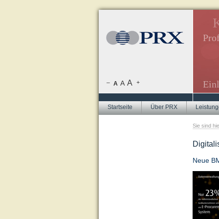
azine, Internetredaktion.
K
inladungen.
Prof
ren, Flyer-Texte, Newsletter.
ften, Mitarbeitermagazine.
A
Ein
–
A
+
A
Startseite
Über PRX
Leistun
Sie sind hi
Digital
Neue BM