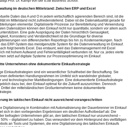
stätigt Prof. Dr. Kämpf von der ESB Business School.
waltung im deutschen Mittelstand: Zwischen ERP und Excel
tuelle Daten das A und O in jedem wirtschaftlich agierenden Bereich sind, ist die
tät im Mittelstand nicht zufriedenstellend. Dabei ist die Datenaktualität gerade für
bteilungen elementar. Digitalisierte Prozesse zur Bereitstellung und Verwendung
alen Datensätzen können den Einkauf nicht nur quantitativ, sondern vor allem auch
v unterstützen. Eine gute Ausprägung der Daten hinsichtlich Genauigkeit,
gkeit, Konsistenz und Verständlichkeit ist die Grundlage für diverse
ptimierungen von differenzierten Reportings bis hin zu Kostensenkungen. Nach
st das ERP-System das meistgenutzte System für die Datenverwaltung im Einkauf.
nach folgt bereits Excel. Das erstaunt, weil das Datenmanagement mit Excel
ich mit hohem Aufwand und Fehleranfälligkeit verbunden ist. Nur ca. jedes vierte
en setzt auf digitale Systeme zur Prozessoptimierung im Einkauf.
itte Unternehmen ohne dokumentierte Einkaufsstrategie
ge Einkaufsstrategien sind ein wesentlicher Schalthebel der Beschaffung. Sie
einen definierten Handlungsrahmen im Umfeld sich wandelnder globaler,
er und technologischer Marktbedingungen. Eine dokumentierte Einkaufsstrategie
geblich dazu bei, den Einkauf optimal für die Zukunft auszurichten. Dennoch
in Drittel der mittelständischen Großunternehmen keine dokumentierte
rategie.
ierung im taktischen Einkauf nicht ausreichend vorangeschritten
e Digitalisierung in Kombination mit Automatisierung der Dauerbrenner im Einkauf
net sich in den vorliegenden Ergebnissen ein deutlicher Aufholbedarf ab: Die
der befragten Unternehmen gibt an, den taktischen Einkauf nur unzureichend –
r 50% – digitalisiert zu haben. Das verwundert vor dem Hintergrund des vielfältigen
bots an Tools und Systemen, die eine Digitalisierung des taktischen Einkaufs