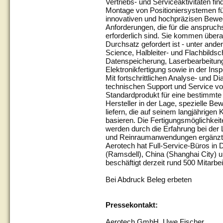
Vertriebs- und Serviceaktivitäten fi
Montage von Positioniersystemen fü
innovativen und hochpräzisen Bewegu
Anforderungen, die für die anspruc
erforderlich sind. Sie kommen übera
Durchsatz gefordert ist - unter ande
Science, Halbleiter- und Flachbildsc
Datenspeicherung, Laserbearbeitung
Elektronikfertigung sowie in der Ins
Mit fortschrittlichen Analyse- und D
technischen Support und Service v
Standardprodukt für eine bestimmte 
Hersteller in der Lage, spezielle
liefern, die auf seinem langjährige
basieren. Die Fertigungsmöglichkei
werden durch die Erfahrung bei der
und Reinraumanwendungen ergänzt
Aerotech hat Full-Service-Büros in 
(Ramsdell), China (Shanghai City) u
beschäftigt derzeit rund 500 Mitarbei
Bei Abdruck Beleg erbeten
Pressekontakt:
Aerotech GmbH, Uwe Fischer