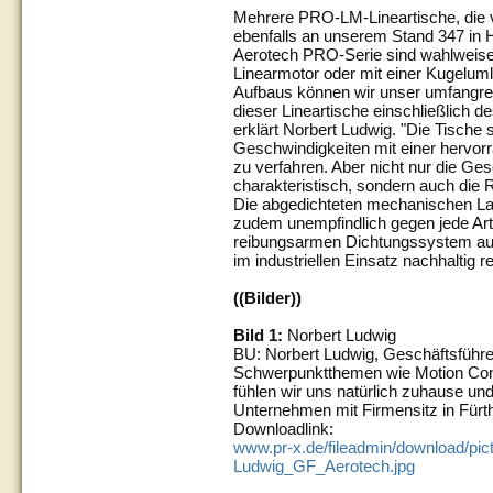
Mehrere PRO-LM-Lineartische, die 
ebenfalls an unserem Stand 347 in H
Aerotech PRO-Serie sind wahlweise 
Linearmotor oder mit einer Kugeluml
Aufbaus können wir unser umfangre
dieser Lineartische einschließlich
erklärt Norbert Ludwig. "Die Tische 
Geschwindigkeiten mit einer hervor
zu verfahren. Aber nicht nur die Ges
charakteristisch, sondern auch die R
Die abgedichteten mechanischen L
zudem unempfindlich gegen jede Art
reibungsarmen Dichtungssystem au
im industriellen Einsatz nachhaltig re
((Bilder))
Bild 1:
Norbert Ludwig
BU: Norbert Ludwig, Geschäftsführe
Schwerpunktthemen wie Motion Cont
fühlen wir uns natürlich zuhause und 
Unternehmen mit Firmensitz in Fürth
Downloadlink:
www.pr-x.de/fileadmin/download/pic
Ludwig_GF_Aerotech.jpg