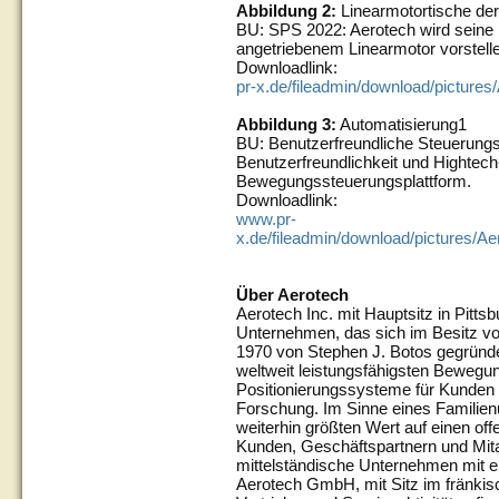
Abbildung 2:
Linearmotortische der
BU: SPS 2022: Aerotech wird seine In
angetriebenem Linearmotor vorstell
Downloadlink:
pr-x.de/fileadmin/download/pictur
Abbildung 3:
Automatisierung1
BU: Benutzerfreundliche Steuerungsp
Benutzerfreundlichkeit und Hightech
Bewegungssteuerungsplattform.
Downloadlink:
www.pr-
x.de/fileadmin/download/pictures/
Über Aerotech
Aerotech Inc. mit Hauptsitz in Pittsb
Unternehmen, das sich im Besitz von
1970 von Stephen J. Botos gegründet
weltweit leistungsfähigsten Bewegu
Positionierungssysteme für Kunden 
Forschung. Im Sinne eines Familien
weiterhin größten Wert auf einen o
Kunden, Geschäftspartnern und Mitar
mittelständische Unternehmen mit ei
Aerotech GmbH, mit Sitz im fränkis