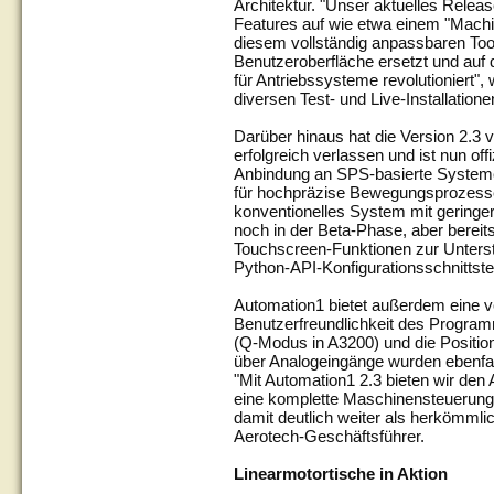
Architektur. "Unser aktuelles Releas
Features auf wie etwa einem "Machi
diesem vollständig anpassbaren Too
Benutzeroberfläche ersetzt und auf 
für Antriebssysteme revolutioniert",
diversen Test- und Live-Installatione
Darüber hinaus hat die Version 2.3
erfolgreich verlassen und ist nun of
Anbindung an SPS-basierte Systeme
für hochpräzise Bewegungsprozesse 
konventionelles System mit geringer
noch in der Beta-Phase, aber bereits
Touchscreen-Funktionen zur Unters
Python-API-Konfigurationsschnittstel
Automation1 bietet außerdem eine v
Benutzerfreundlichkeit des Progra
(Q-Modus in A3200) und die Positi
über Analogeingänge wurden ebenfall
"Mit Automation1 2.3 bieten wir de
eine komplette Maschinensteuerung
damit deutlich weiter als herkömml
Aerotech-Geschäftsführer.
Linearmotortische in Aktion