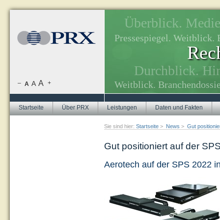
Überblick. Medien
, Themenplanung.
Pressespiegel. Weitblick
Rech
tuellen Themen.
Durchblick. Hi
A
Weitblick. Branchendossie
–
A
+
A
Startseite
Über PRX
Leistungen
Daten und Fakten
Sie sind hier:
Startseite
>
News
>
Gut positionie
Gut positioniert auf der SP
Aerotech auf der SPS 2022 in