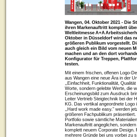
Wangen, 04. Oktober 2021 - Die 
ihren Markenauftritt komplett über
Weltleitmesse A+A Arbeitssicherhe
Oktober in Düsseldorf wird das 
größeren Publikum vorgestellt. 
auch gleich ein Bild vom neuen M
machen und an den dort vorhand
Konfigurator für Treppen, Platt
testen.
Mit einem frischen, offenen Logo-Des
aus Wangen eine neue Ära in der U
,,Einfachheit, Funktionalität, Qualitä
Worte, sondern gelebte Werte, die 
Erscheinungsbild zum Ausdruck bri
Leiter Vertrieb Steigtechnik bei d
KG. Das vertikal angeordnete Logo i
,,Hard work made easy." werden jet
größeren Fachpublikum präsentiert.
Portfolio sowie sämtliche Materiali
Markenauftritt angeglichen, sondern
komplett neuem Corporate Design. 
mehrere Gründe bei uns vorbei zu 