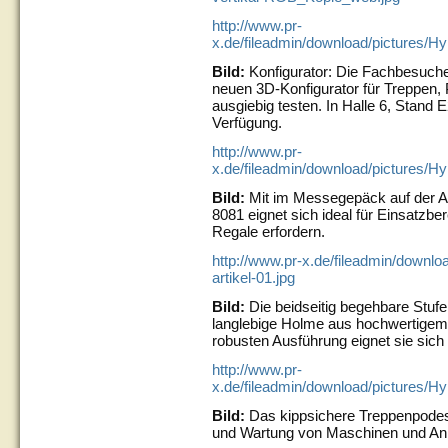
http://www.pr-
x.de/fileadmin/download/pictures/H
Bild:
Konfigurator: Die Fachbesuc
neuen 3D-Konfigurator für Treppen,
ausgiebig testen. In Halle 6, Stand 
Verfügung.
http://www.pr-
x.de/fileadmin/download/pictures/
Bild:
Mit im Messegepäck auf der A+A
8081 eignet sich ideal für Einsatzbe
Regale erfordern.
http://www.pr-x.de/fileadmin/downl
artikel-01.jpg
Bild:
Die beidseitig begehbare Stufe
langlebige Holme aus hochwertigem 
robusten Ausführung eignet sie sich i
http://www.pr-
x.de/fileadmin/download/pictures/
Bild:
Das kippsichere Treppenpodest
und Wartung von Maschinen und An