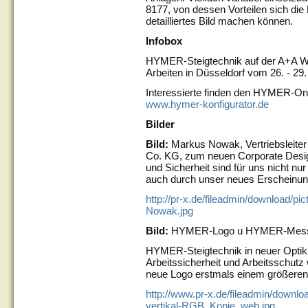
8177, von dessen Vorteilen sich di
detailliertes Bild machen können.
Infobox
HYMER-Steigtechnik auf der A+A We
Arbeiten in Düsseldorf vom 26. - 29
Interessierte finden den HYMER-Onli
www.hymer-konfigurator.de
Bilder
Bild:
Markus Nowak, Vertriebsleite
Co. KG, zum neuen Corporate Design: 
und Sicherheit sind für uns nicht nu
auch durch unser neues Erscheinun
http://pr-x.de/fileadmin/download/p
Nowak.jpg
Bild:
HYMER-Logo u HYMER-Messes
HYMER-Steigtechnik in neuer Optik:
Arbeitssicherheit und Arbeitsschut
neue Logo erstmals einem größeren 
http://www.pr-x.de/fileadmin/downl
vertikal-RGB_Kopie_web.jpg