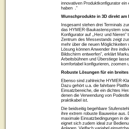
innovativen Produktkonfigurator ei
haben ."
Wunschprodukte in 3D direkt am 
Insgesamt stehen drei Terminals zu
das HYMER-Baukastensystem sowi
Konfigurator auf ,,Herz und Nieren"
Zentrum des Messestands zeigt zusä
mehr über die neuen Möglichkeiten ve
Lösung können Anwender ihre indiv
Bildschirm entwerfen", erklärt Mark
Arbeitsbühnen und Überstiege lasse
komfortabel konfigurieren, zoomen u
Robuste Lösungen für ein breit
Ebenso sind zahlreiche HYMER-Kla
Dazu gehört u.a. die fahrbare Plattfo
Einsatzbereiche, die ein dichtes He
denen die Verwendung von Podestlei
praktikabel ist.
Die beidseitig begehbare Stufenstehl
ihre extrem robuste Bauweise aus. Da
maximale Einsatzbedingungen in der
eignet sich zudem ideal zur Bedie
Anlagen. Vielfach variabel einsetzba