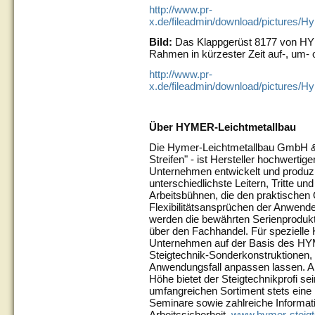
http://www.pr-
x.de/fileadmin/download/pictures
Bild:
Das Klappgerüst 8177 von HYM
Rahmen in kürzester Zeit auf-, um-
http://www.pr-
x.de/fileadmin/download/pictures/H
Über HYMER-Leichtmetallbau
Die Hymer-Leichtmetallbau GmbH & 
Streifen" - ist Hersteller hochwerti
Unternehmen entwickelt und produzi
unterschiedlichste Leitern, Tritte u
Arbeitsbühnen, die den praktischen Q
Flexibilitätsansprüchen der Anwende
werden die bewährten Serienprodukt
über den Fachhandel. Für spezielle 
Unternehmen auf der Basis des HY
Steigtechnik-Sonderkonstruktionen, 
Anwendungsfall anpassen lassen. Als
Höhe bietet der Steigtechnikprofi 
umfangreichen Sortiment stets eine
Seminare sowie zahlreiche Inform
Arbeitssicherheit.
www.hymer-steigt