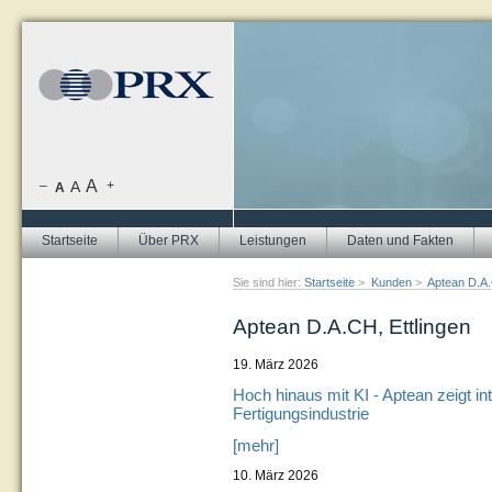
A
–
A
+
A
Startseite
Über PRX
Leistungen
Daten und Fakten
Sie sind hier:
Startseite
>
Kunden
>
Aptean D.A.
Aptean D.A.CH, Ettlingen
19. März 2026
Hoch hinaus mit KI - Aptean zeigt int
Fertigungsindustrie
[mehr]
10. März 2026