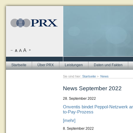
A
–
A
+
A
Startseite
Über PRX
Leistungen
Daten und Fakten
Sie sind hier:
Startseite
>
News
News September 2022
28. September 2022
Onventis bindet Peppol-Netzwerk an
to-Pay-Prozess
[mehr]
8. September 2022