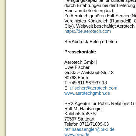
Fertigungskapazität für kundenspez
durch Erfahrungen bei der Lieferun
Reinraumbetrieb ergänzt.
Zu Aerotech gehören Full-Service Ni
Vereinigtes Königreich (Ramsdell), 
City). Weltweit beschäftigt Aerotech 
https://de.aerotech.com
Bei Abdruck Beleg erbeten
Pressekontakt:
Aerotech GmbH
Uwe Fischer
Gustav-Weißkopf-Str. 18
90768 Fürth
T: +49 911 967937-18
E:
ufischer@aerotech.com
www.aerotechgmbh.de
PRX Agentur für Public Relations 
Ralf M. Haaßengier
Kalkhofstraße 5
70567 Stuttgart
Telefon 0711/71899-03
ralf.haassengier@pr-x.de
www.pr-x.de