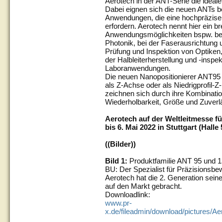
Aerotech in der ANT-Serie die ideal
Dabei eignen sich die neuen ANTs b
Anwendungen, die eine hochpräzis
erfordern. Aerotech nennt hier ein b
Anwendungsmöglichkeiten bspw. bei 
Photonik, bei der Faserausrichtung u
Prüfung und Inspektion von Optiken, 
der Halbleiterherstellung und -inspe
Laboranwendungen.
Die neuen Nanopositionierer ANT95
als Z-Achse oder als Niedrigprofil-Z
zeichnen sich durch ihre Kombinatio
Wiederholbarkeit, Größe und Zuverlä
Aerotech auf der Weltleitmesse fü
bis 6. Mai 2022 in Stuttgart (Halle
((Bilder))
Bild 1:
Produktfamilie ANT 95 und 
BU: Der Spezialist für Präzisionsb
Aerotech hat die 2. Generation sein
auf den Markt gebracht.
Downloadlink:
www.pr-
x.de/fileadmin/download/pictures/