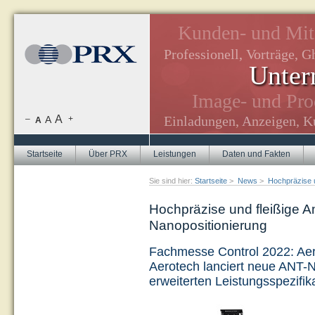
edaktion.
Kunden- und Mita
Professionell, Vorträge, G
Unter
e, Newsletter.
Image- und Prod
zine.
A
Einladungen, Anzeigen, Ku
–
A
+
A
Startseite
Über PRX
Leistungen
Daten und Fakten
Sie sind hier:
Startseite
>
News
>
Hochpräzise u
Hochpräzise und fleißige A
Nanopositionierung
Fachmesse Control 2022: Aero
Aerotech lanciert neue ANT-N
erweiterten Leistungsspezifi