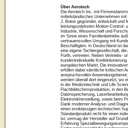
Über Aerotech
Die Aerotech Inc. mit Firmenstammsit
mittelständisches Unternehmen mit 
J. Botos gegründet, entwickelt und fe
leistungsstärksten Motion-Control- 
Industrie, Wissenschaft und Forsch
im Sinne eines Familienbetriebs äuß
vertrauensvollen Umgang mit Kunde
Beschäftigten. In Deutschland ist 
eine eigene Tochtergesellschaft, di
Fürth, vertreten. Neben Vertriebs- un
kundenindividuelle Konfektionierung
europäischen Markt. Die innovativ
erfüllen dabei sämtliche kritischen A
anspruchsvollen Anwendungsbereiche
werden überall dort eingesetzt, wo e
in der Medizintechnik und Life Scie
Flachbildschirmproduktion, in den B
Datenspeicherung, Laserbearbeitung
Elektronikherstellung, sowie beim P
Dank moderner Analyse- und Diagnos
einen erstklassigen technischen Supp
Standardprodukt nicht für einen ind
ist, vermag der Hersteller auf Grun
Erfahrung Spezialbewegungskompone