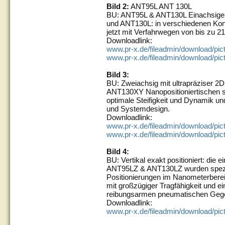
Bild 2:
ANT95L ANT 130L
BU: ANT95L & ANT130L Einachsige l
und ANT130L: in verschiedenen Kon
jetzt mit Verfahrwegen von bis zu 
Downloadlink:
www.pr-x.de/fileadmin/download/pi
www.pr-x.de/fileadmin/download/pi
Bild 3:
BU: Zweiachsig mit ultrapräziser 2
ANT130XY Nanopositioniertischen so
optimale Steifigkeit und Dynamik un
und Systemdesign.
Downloadlink:
www.pr-x.de/fileadmin/download/pi
www.pr-x.de/fileadmin/download/pi
Bild 4:
BU: Vertikal exakt positioniert: die 
ANT95LZ & ANT130LZ wurden spezi
Positionierungen im Nanometerbereic
mit großzügiger Tragfähigkeit und e
reibungsarmen pneumatischen Geg
Downloadlink:
www.pr-x.de/fileadmin/download/pic