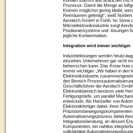
Kunden stammt aus Branchen mit ho
Prozesse. Damit die Menge an luftge
Keimen möglichst gering bleibt, wer
Reinräumen gefertigt“, weiß Norbert
Aerotech GmbH in Fürth. Im Sinne d
Mikroelektronikindustrie sorgt Aerot
Positioniersysteme und -lösungen f
jegliche Kontamination.
Integration wird immer wichtiger
Industrielösungen werden heutzutag
einzelnes Unternehmen gar nicht me
beherrschen kann. Das Know-how de
immer wichtiger. „Wir haben in den 
Elektronikindustrie zusammengearbe
den Bereich Prozessautomatisierung
Geschäftsführer der Aerotech GmbH 
Elektronikbereich besitzen viele Her
Fertigungstiefe, um parallel Mecha
entwickeln. Als Hersteller von Auto
Elektronikfertiger dabei, ihren Proz
Präzisionsbewegungskomponenten op
Automatisierungsprozess bietet Aero
Integrationsberatung, an dessen End
Komponenten, ein nahtlos integrier
vollständige Automatisierungslösun