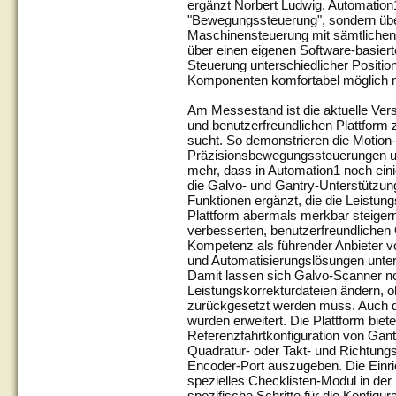
ergänzt Norbert Ludwig. Automation1
"Bewegungssteuerung", sondern üb
Maschinensteuerung mit sämtlichen 
über einen eigenen Software-basiert
Steuerung unterschiedlicher Positi
Komponenten komfortabel möglich 
Am Messestand ist die aktuelle Versi
und benutzerfreundlichen Plattform
sucht. So demonstrieren die Motion-
Präzisionsbewegungssteuerungen u
mehr, dass in Automation1 noch ein
die Galvo- und Gantry-Unterstützun
Funktionen ergänzt, die die Leistung
Plattform abermals merkbar steigern
verbesserten, benutzerfreundlichen 
Kompetenz als führender Anbieter 
und Automatisierungslösungen unter
Damit lassen sich Galvo-Scanner no
Leistungskorrekturdateien ändern, 
zurückgesetzt werden muss. Auch d
wurden erweitert. Die Plattform biet
Referenzfahrtkonfiguration von Gan
Quadratur- oder Takt- und Richtung
Encoder-Port auszugeben. Die Einri
spezielles Checklisten-Modul in der S
spezifische Schritte für die Konfigu