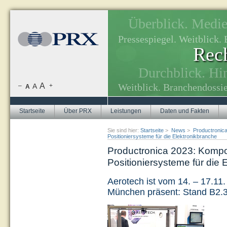
Überblick. Medien
, Themenplanung.
Pressespiegel. Weitblick
Rech
tuellen Themen.
Durchblick. Hi
A
Weitblick. Branchendossie
–
A
+
A
Startseite
Über PRX
Leistungen
Daten und Fakten
Sie sind hier:
Startseite
>
News
>
Productronic
Positioniersysteme für die Elektronikbranche
Productronica 2023: Komp
Positioniersysteme für die 
Aerotech ist vom 14. – 17.11.
München präsent: Stand B2.