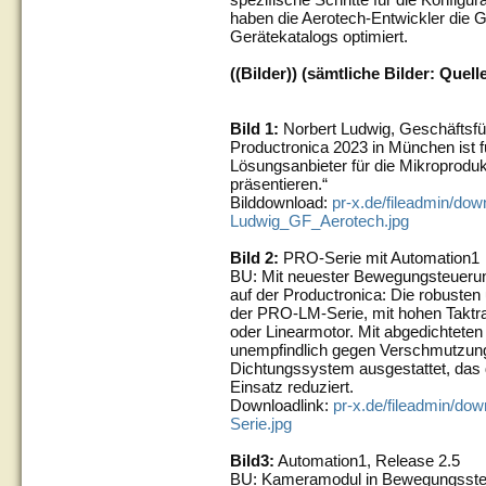
haben die Aerotech-Entwickler die G
Gerätekatalogs optimiert.
((Bilder)) (sämtliche Bilder: Quell
Bild 1:
Norbert Ludwig, Geschäftsfü
Productronica 2023 in München ist f
Lösungsanbieter für die Mikroprodukt
präsentieren.“
Bilddownload:
pr-x.de/fileadmin/dow
Ludwig_GF_Aerotech.jpg
Bild 2:
PRO-Serie mit Automation1
BU: Mit neuester Bewegungsteuerun
auf der Productronica: Die robusten
der PRO-LM-Serie, mit hohen Taktra
oder Linearmotor. Mit abgedichtete
unempfindlich gegen Verschmutzun
Dichtungssystem ausgestattet, das 
Einsatz reduziert.
Downloadlink:
pr-x.de/fileadmin/do
Serie.jpg
Bild3:
Automation1, Release 2.5
BU: Kameramodul in Bewegungssteue