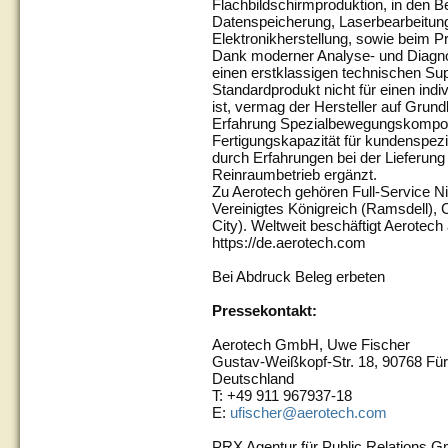
Flachbildschirmproduktion, in den B
Datenspeicherung, Laserbearbeitung
Elektronikherstellung, sowie beim P
Dank moderner Analyse- und Diagnos
einen erstklassigen technischen Supp
Standardprodukt nicht für einen ind
ist, vermag der Hersteller auf Grun
Erfahrung Spezialbewegungskompone
Fertigungskapazität für kundenspez
durch Erfahrungen bei der Lieferun
Reinraumbetrieb ergänzt.
Zu Aerotech gehören Full-Service Ni
Vereinigtes Königreich (Ramsdell), 
City). Weltweit beschäftigt Aerotech 
https://de.aerotech.com
Bei Abdruck Beleg erbeten
Pressekontakt:
Aerotech GmbH, Uwe Fischer
Gustav-Weißkopf-Str. 18, 90768 Für
Deutschland
T: +49 911 967937-18
E:
ufischer@aerotech.com
PRX Agentur für Public Relations 