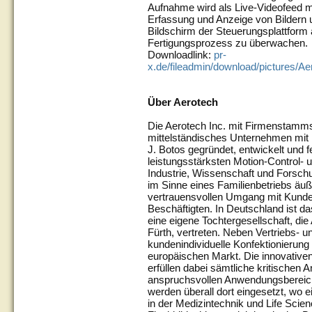
Aufnahme wird als Live-Videofeed m
Erfassung und Anzeige von Bildern 
Bildschirm der Steuerungsplattform
Fertigungsprozess zu überwachen.
Downloadlink:
pr-
x.de/fileadmin/download/pictures/
Über Aerotech
Die Aerotech Inc. mit Firmenstammsit
mittelständisches Unternehmen mit 
J. Botos gegründet, entwickelt und fe
leistungsstärksten Motion-Control- 
Industrie, Wissenschaft und Forsch
im Sinne eines Familienbetriebs äuß
vertrauensvollen Umgang mit Kunde
Beschäftigten. In Deutschland ist 
eine eigene Tochtergesellschaft, di
Fürth, vertreten. Neben Vertriebs- un
kundenindividuelle Konfektionierung
europäischen Markt. Die innovativ
erfüllen dabei sämtliche kritischen A
anspruchsvollen Anwendungsbereiche
werden überall dort eingesetzt, wo e
in der Medizintechnik und Life Scie