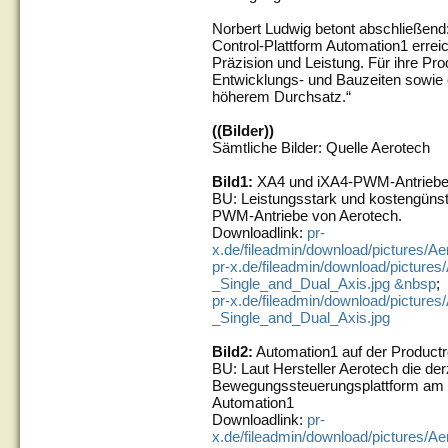
Norbert Ludwig betont abschließend:
Control-Plattform Automation1 err
Präzision und Leistung. Für ihre Pr
Entwicklungs- und Bauzeiten sowie ei
höherem Durchsatz.“
((Bilder))
Sämtliche Bilder: Quelle Aerotech
Bild1:
XA4 und iXA4-PWM-Antrieb
BU: Leistungsstark und kostengüns
PWM-Antriebe von Aerotech.
Downloadlink:
pr-
x.de/fileadmin/download/pictures/A
pr-x.de/fileadmin/download/picture
_Single_and_Dual_Axis.jpg &nbsp
;
pr-x.de/fileadmin/download/pictures
_Single_and_Dual_Axis.jpg
Bild2:
Automation1 auf der Product
BU: Laut Hersteller Aerotech die der
Bewegungssteuerungsplattform am M
Automation1
Downloadlink:
pr-
x.de/fileadmin/download/pictures/