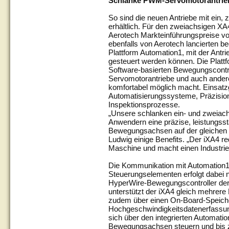
Schlanke PWM-Servomotorantrieb
So sind die neuen Antriebe mit ein, 
erhältlich. Für den zweiachsigen XA
Aerotech Markteinführungspreise von
ebenfalls von Aerotech lancierten b
Plattform Automation1, mit der Antr
gesteuert werden können. Die Plattf
Software-basierten Bewegungscontrol
Servomotorantriebe und auch ande
komfortabel möglich macht. Einsatzg
Automatisierungssysteme, Präzisio
Inspektionsprozesse.
„Unsere schlanken ein- und zweiach
Anwendern eine präzise, leistungsst
Bewegungsachsen auf der gleichen M
Ludwig einige Benefits. „Der iXA4 r
Maschine und macht einen Industrie
Die Kommunikation mit Automation1
Steuerungselementen erfolgt dabei n
HyperWire-Bewegungscontroller der 
unterstützt der iXA4 gleich mehrer
zudem über einen On-Board-Speiche
Hochgeschwindigkeitsdatenerfassu
sich über den integrierten Automati
Bewegungsachsen steuern und bis 