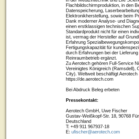
Flachbildschirmproduktion, in den B
Datenspeicherung, Laserbearbeitung
Elektronikherstellung, sowie beim P
Dank moderner Analyse- und Diagnos
einen erstklassigen technischen Supp
Standardprodukt nicht für einen ind
ist, vermag der Hersteller auf Grun
Erfahrung Spezialbewegungskompone
Fertigungskapazität für kundenspez
durch Erfahrungen bei der Lieferun
Reinraumbetrieb ergänzt.
Zu Aerotech gehören Full-Service Ni
Vereinigtes Königreich (Ramsdell), 
City). Weltweit beschäftigt Aerotech 
https://de.aerotech.com
Bei Abdruck Beleg erbeten
Pressekontakt:
Aerotech GmbH, Uwe Fischer
Gustav-Weißkopf-Str. 18, 90768 Für
Deutschland
T: +49 911 967937-18
E:
ufischer@aerotech.com