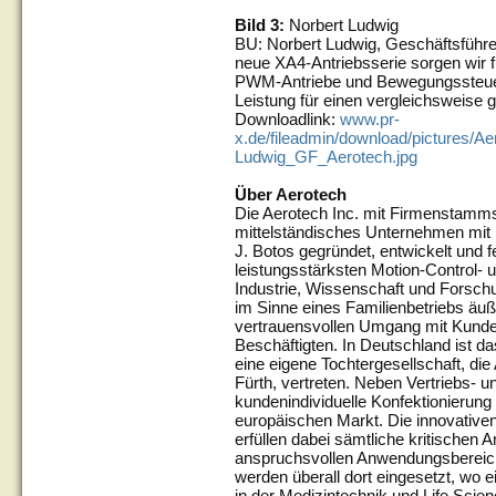
Bild 3:
Norbert Ludwig
BU: Norbert Ludwig, Geschäftsführe
neue XA4-Antriebsserie sorgen wir f
PWM-Antriebe und Bewegungssteuer
Leistung für einen vergleichsweise g
Downloadlink:
www.pr-
x.de/fileadmin/download/pictures/Ae
Ludwig_GF_Aerotech.jpg
Über Aerotech
Die Aerotech Inc. mit Firmenstammsit
mittelständisches Unternehmen mit 
J. Botos gegründet, entwickelt und fe
leistungsstärksten Motion-Control- 
Industrie, Wissenschaft und Forsch
im Sinne eines Familienbetriebs äuß
vertrauensvollen Umgang mit Kunde
Beschäftigten. In Deutschland ist 
eine eigene Tochtergesellschaft, di
Fürth, vertreten. Neben Vertriebs- un
kundenindividuelle Konfektionierung
europäischen Markt. Die innovativ
erfüllen dabei sämtliche kritischen A
anspruchsvollen Anwendungsbereiche
werden überall dort eingesetzt, wo e
in der Medizintechnik und Life Scie