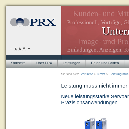
edaktion.
Kunden- und Mita
Professionell, Vorträge, G
Unter
e, Newsletter.
Image- und Prod
zine.
A
Einladungen, Anzeigen, Ku
–
A
+
A
Startseite
Über PRX
Leistungen
Daten und Fakten
Sie sind hier:
Startseite
>
News
>
Leistung muss
Leistung muss nicht immer 
Neue leistungsstarke Servoan
Präzisionsanwendungen