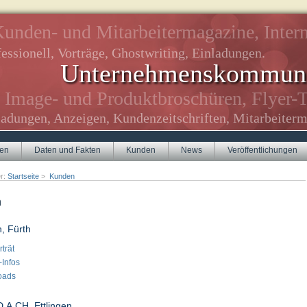
unden- und Mitarbeitermagazine, Intern
essionell, Vorträge, Ghostwriting, Einladungen.
Unternehmenskommuni
Image- und Produktbroschüren, Flyer-T
ladungen, Anzeigen, Kundenzeitschriften, Mitarbeiterm
gen
Daten und Fakten
Kunden
News
Veröffentlichungen
er:
Startseite
>
Kunden
n
, Fürth
trät
-Infos
oads
.A.CH, Ettlingen