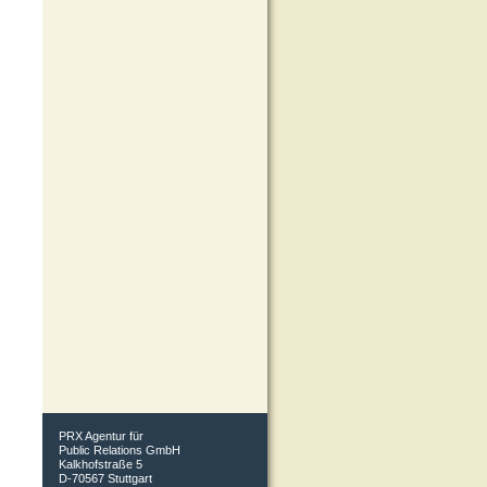
PRX Agentur für
Public Relations GmbH
Kalkhofstraße 5
D-70567 Stuttgart