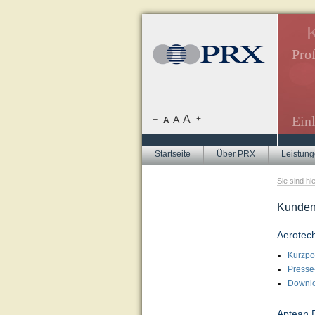
azine, Internetredaktion.
K
inladungen.
Prof
ren, Flyer-Texte, Newsletter.
ften, Mitarbeitermagazine.
A
Ein
–
A
+
A
Startseite
Über PRX
Leistun
Sie sind hi
Kunde
Aerotech
Kurzpor
Presse
Downl
Aptean D