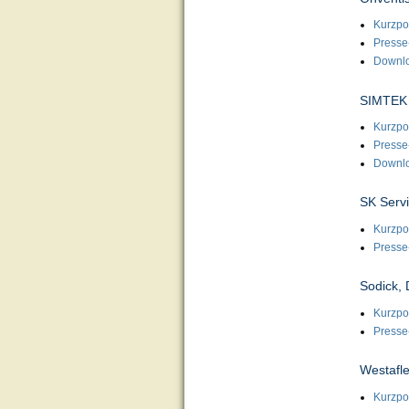
Kurzpor
Presse
Downl
SIMTEK
Kurzpor
Presse
Downl
SK Serv
Kurzpor
Presse
Sodick, 
Kurzpor
Presse
Westafl
Kurzpor