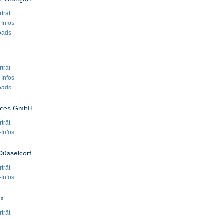
trät
-Infos
oads
trät
-Infos
oads
ices GmbH
trät
-Infos
Düsseldorf
trät
-Infos
ex
trät