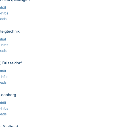
trät
-Infos
oads
teigtechnik
trät
-Infos
oads
, Düsseldorf
trät
-Infos
oads
Leonberg
trät
-Infos
oads
, Stuttgart