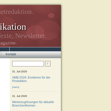
etredaktion.
kation
exte, Newsletter.
agazine.
Kontakt
31. Juli 2026
AMB 2026: Erodieren für die
Produktion
[mehr]
31. Juli 2026
Werkzeuglösungen für aktuelle
Branchenthemen