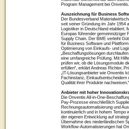
Program Management bei Onventis
Auszeichnung für Business Softw
Der Bundesverband Materialwirtschaf
seit seiner Gründung im Jahr 1954 
Logistiker in Deutschland etabliert. M
Europas führender gemeinnütziger F
Supply Chain. Der BME verleiht Güte
für Business Software und Plattform
Optimierung von Einkaufs- und Logi
„Beschaffungslösungen durchlaufen
eine umfangreiche Prüfung. Mit Hilf
prüfen wir, ob die Lösungsmodule di
erfüllen“, erklärt Andreas Richter,
„IT-Lösungsanbieter wie Onventis kö
Fachinstanz, Einkaufsentscheidern
Qualität ihrer Produkte nachweisen.
Anbieter mit hoher Innovationsk
Die Onventis All-in-One-Beschaffun
Pay-Prozesse einschließlich Suppl
Rechnungsautomatisierung und Aus
kontinuierlich und in hohem Tempo 
der eigenen Entwicklung auf strate
Übernahme des niederländischen Spe
Workflow-Automatisierungen hat On