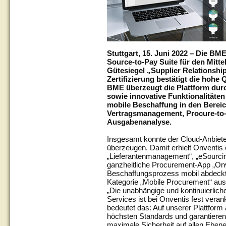
Stuttgart, 15. Juni 2022 – Die B
Source-to-Pay Suite für den Mitt
Gütesiegel „Supplier Relationsh
Zertifizierung bestätigt die hohe
BME überzeugt die Plattform durc
sowie innovative Funktionalitäten 
mobile Beschaffung in den Bereic
Vertragsmanagement, Procure-to
Ausgabenanalyse.
Insgesamt konnte der Cloud-Anbieter
überzeugen. Damit erhielt Onventis 
„Lieferantenmanagement“, „eSourcin
ganzheitliche Procurement-App „Onv
Beschaffungsprozess mobil abdeckt,
Kategorie „Mobile Procurement“ aus
„Die unabhängige und kontinuierlich
Services ist bei Onventis fest vera
bedeutet das: Auf unserer Plattform 
höchsten Standards und garantieren
maximale Sicherheit auf allen Eben