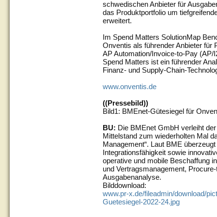
schwedischen Anbieter für Ausgab
das Produktportfolio um tiefgreifend
erweitert.
Im Spend Matters SolutionMap Benc
Onventis als führender Anbieter für
AP Automation/Invoice-to-Pay (AP/I
Spend Matters ist ein führender Anal
Finanz- und Supply-Chain-Technol
www.onventis.de
((Pressebild))
Bild1: BMEnet-Gütesiegel für Onve
BU:
Die BMEnet GmbH verleiht der 
Mittelstand zum wiederholten Mal da
Management“. Laut BME überzeugt d
Integrationsfähigkeit sowie innovativ
operative und mobile Beschaffung in
und Vertragsmanagement, Procure-
Ausgabenanalyse.
Bilddownload:
www.pr-x.de/fileadmin/download/pi
Guetesiegel-2022-24.jpg