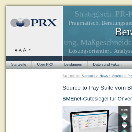
Strategisch. PR
Pragmatisch. Beratungsge
Ber
nahmen, Zielerreichung.
Maßgeschneider
-Strategien.
A
Lösungsorientiert. Analy
–
A
+
A
Startseite
Über PRX
Leistungen
Daten und Fakten
Sie sind hier:
Startseite
>
News
>
Source-to-Pay
Source-to-Pay Suite vom BME
BMEnet-Gütesiegel für Onve